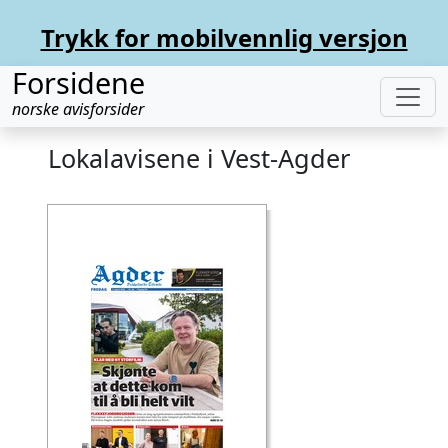
Trykk for mobilvennlig versjon
Forsidene
norske avisforsider
Lokalavisene i Vest-Agder