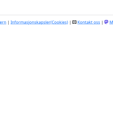
ern
|
Informasjonskapsler(Cookies)
|
Kontakt oss
|
M