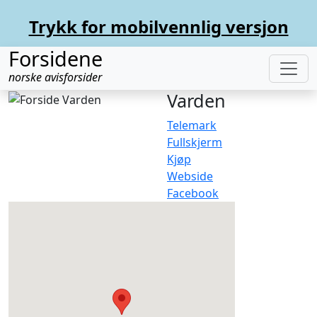
Trykk for mobilvennlig versjon
Forsidene
norske avisforsider
Varden
Telemark
Fullskjerm
Kjøp
Webside
Facebook