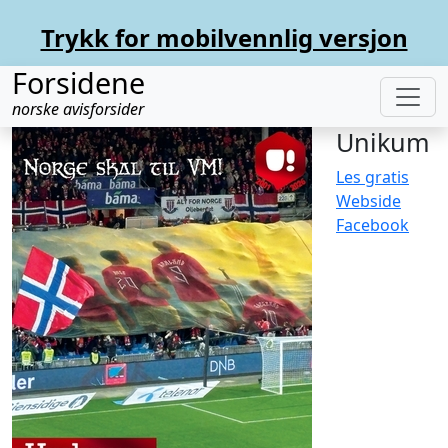
Trykk for mobilvennlig versjon
Forsidene
norske avisforsider
Unikum
Les gratis
Webside
Facebook