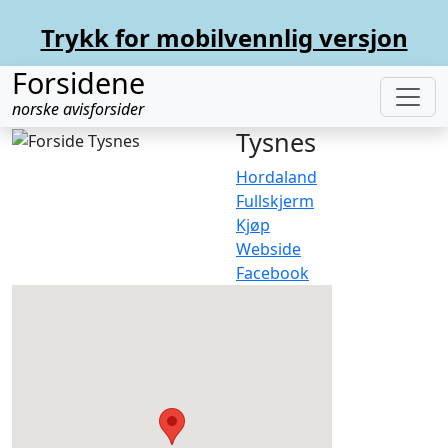
Trykk for mobilvennlig versjon
Forsidene
norske avisforsider
Tysnes
Hordaland
Fullskjerm
Kjøp
Webside
Facebook