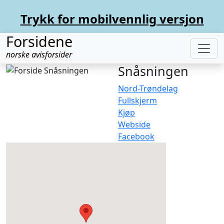
Trykk for mobilvennlig versjon
Forsidene
norske avisforsider
Snåsningen
Nord-Trøndelag
Fullskjerm
Kjøp
Webside
Facebook