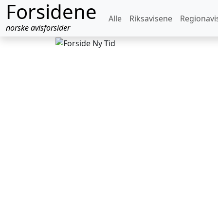
Forsidene
Alle
Riksavisene
Regionavi
norske avisforsider