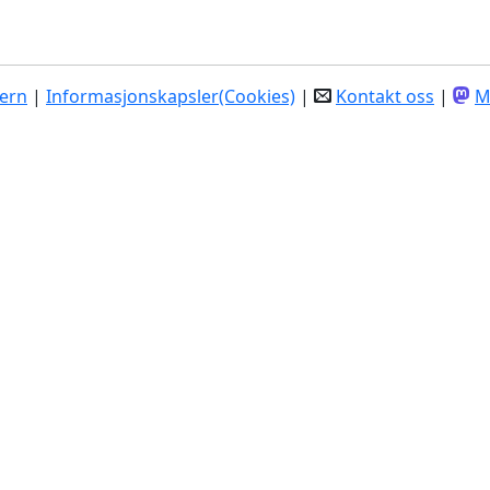
ern
|
Informasjonskapsler(Cookies)
|
Kontakt oss
|
M