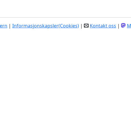
ern
|
Informasjonskapsler(Cookies)
|
Kontakt oss
|
M