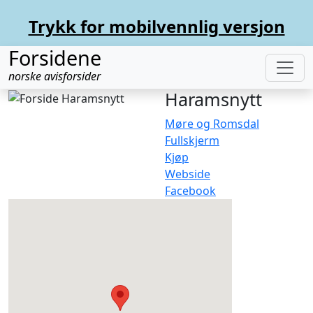
Trykk for mobilvennlig versjon
Forsidene
norske avisforsider
Haramsnytt
Møre og Romsdal
Fullskjerm
Kjøp
Webside
Facebook