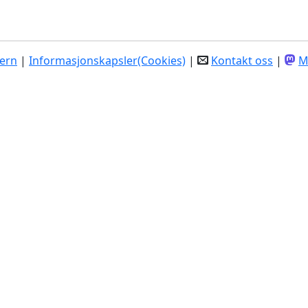
ern
|
Informasjonskapsler(Cookies)
|
Kontakt oss
|
M