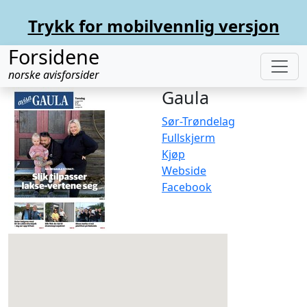
Trykk for mobilvennlig versjon
Forsidene
norske avisforsider
Gaula
Sør-Trøndelag
Fullskjerm
Kjøp
Webside
Facebook