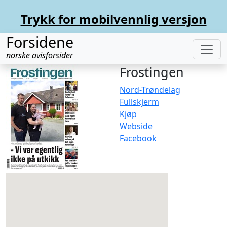
Trykk for mobilvennlig versjon
Forsidene
norske avisforsider
Frostingen
Nord-Trøndelag
Fullskjerm
Kjøp
Webside
Facebook