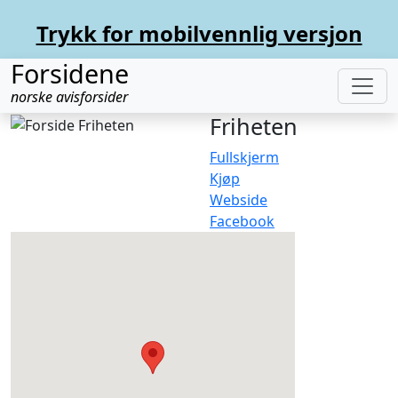
Trykk for mobilvennlig versjon
Forsidene
norske avisforsider
Friheten
Fullskjerm
Kjøp
Webside
Facebook