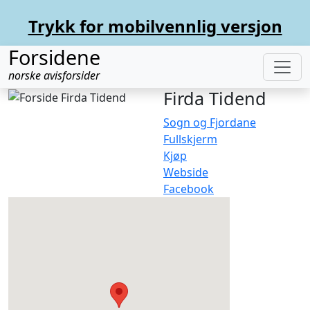
Trykk for mobilvennlig versjon
Forsidene
norske avisforsider
Firda Tidend
Sogn og Fjordane
Fullskjerm
Kjøp
Webside
Facebook