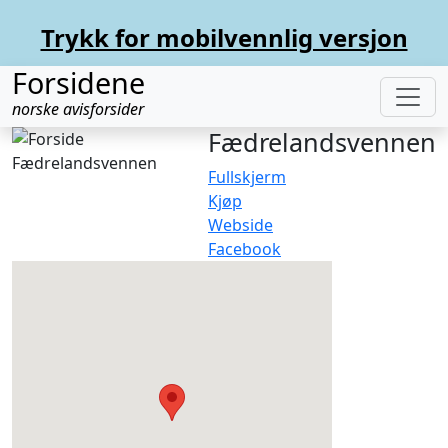
Trykk for mobilvennlig versjon
Forsidene
norske avisforsider
Fædrelandsvennen
Fullskjerm
Kjøp
Webside
Facebook