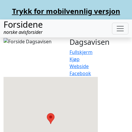
Trykk for mobilvennlig versjon
Forsidene
norske avisforsider
Dagsavisen
Fullskjerm
Kjøp
Webside
Facebook